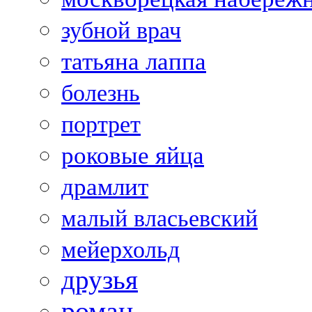
зубной врач
татьяна лаппа
болезнь
портрет
роковые яйца
драмлит
малый власьевский
мейерхольд
друзья
роман