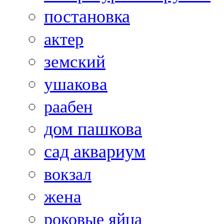
постановка
актер
земский
ушакова
раабен
дом пашкова
сад аквариум
вокзал
жена
роковые яйца