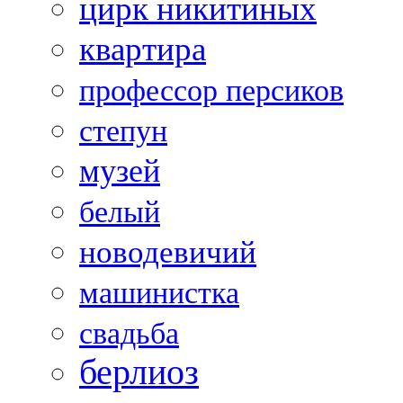
цирк никитиных
квартира
профессор персиков
степун
музей
белый
новодевичий
машинистка
свадьба
берлиоз