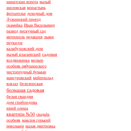
никитские ворота
малый
шиловская
монастырь
фотоателье
доходный дом
Лужнецкий проезд
скамейка
Иван Васильевич
нескучный сад
развод
метрополь
редакция
лыжи
енукидзе
калабуховский дом
малый власьевский
садовая
воздвиженка
мольер
особняк рябушинского
чистопрудный бульвар
мансуровский
мейерхольд
вокзал
белозерская
большая садовая
белая гвардия
дом грибоедова
юрий олеша
квартира №50
свадьба
особняк
максим горький
револьвер
малая дмитровка