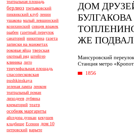
театральная площадь
ДОМ ДРУЗЕ
берлиоз
третьяковский
БУЛГАКОВА
пиквикский клуб
ленин
ушакова
малый левшинский
ТОПЛЕНИНО
козихинский
сивцев вражек
раабен
газетный переулок
ЖЕ ПОДВАЛ
санаторий
никитина
газета
записки на манжетах
тверская
роковые яйца
охотный ряд
штейгер
Мансуровский переулок
клиника
лито
Станция метро «Кропот
триумфальная площадь
1856
спасопесковская
pushkinskaya
ленком
зеленая лампа
театральный роман
лиходеев
лубянка
театр
крематорий
особняк маргариты
айседора дункан
кекушев
дом 10
кладбище
Есенин
петровский
варьете