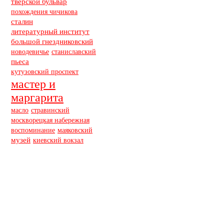
тверской бульвар
похождения чичикова
сталин
литературный институт
большой гнездниковский
новодевичье
станиславский
пьеса
кутузовский проспект
мастер и
маргарита
масло
стравинский
москворецкая набережная
воспоминание
маяковский
музей
киевский вокзал