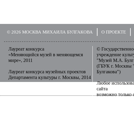
© 2026 МОСКВА МИХАИЛА БУЛГАКОВА
О ПРОЕКТЕ
Лауреат конкурса
© Государственн
«Меняющийся музей в меняющемся
учреждение куль
мире», 2011
"Музей М.А. Булг
(ГБУК г. Москвы 
Лауреат конкурса музейных проектов
Булгакова")
Департамента культуры г. Москвы, 2014
Любое использов
сайта
возможно только 