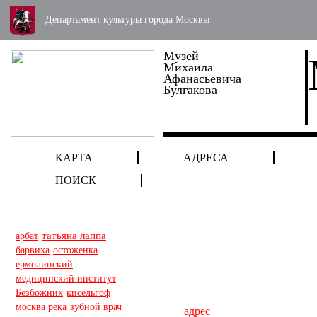
Департамент культуры города Москвы
Музей
Михаила
Афанасьевича
Булгакова
КАРТА
АДРЕСА
ПОИСК
арбат
татьяна лаппа
барвиха
остоженка
ермолинский
медицинский институт
Безбожник
кисельгоф
москва река
зубной врач
адрес