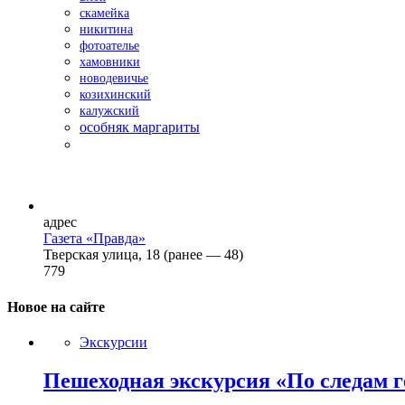
скамейка
никитина
фотоателье
хамовники
новодевичье
козихинский
калужский
особняк маргариты
адрес
Газета «Правда»
Тверская улица, 18 (ранее — 48)
779
Новое на сайте
Экскурсии
Пешеходная экскурсия «По следам г