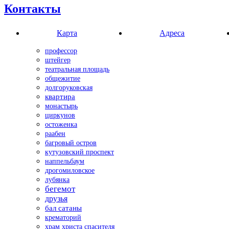
Контакты
Карта
Адреса
профессор
штейгер
театральная площадь
общежитие
долгоруковская
квартира
монастырь
циркунов
остоженка
раабен
багровый остров
кутузовский проспект
наппельбаум
дрогомиловское
лубянка
бегемот
друзья
бал сатаны
крематорий
храм христа спасителя