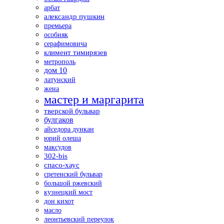
арбат
александр пушкин
премьера
особняк
серафимовича
климент тимирязев
метрополь
дом 10
латунский
жена
мастер и маргарита
тверской бульвар
булгаков
айседора дункан
юрий олеша
максудов
302-bis
спасо-хаус
сретенский бульвар
большой ржевский
кузнецкий мост
дон кихот
масло
леонтьевский переулок