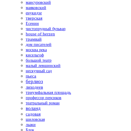
мансуровский
маяковский
енукидзе
тверская
Есенин
чистопрудный бульвар
house of herzen
трамвай
дом писателей
москва река
кисельгоф
большой театр
малый левшинский
нескучный сад
пьеса
берлиоз
лиходеев
триумфальная площадь
профессор персиков
театральный роман
воланд
садовая
шиловская
лыжи
Блок