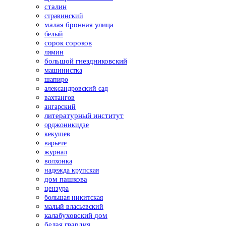
сталин
стравинский
малая бронная улица
белый
сорок сороков
лямин
большой гнездниковский
машинистка
шапиро
александровский сад
вахтангов
ангарский
литературный институт
орджоникидзе
кекушев
варьете
журнал
волхонка
надежда крупская
дом пашкова
цензура
большая никитская
малый власьевский
калабуховский дом
белая гвардия