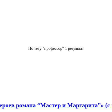
По тегу "
профессор
" 1 результат
ероев романа “Мастер и Маргарита”» (с