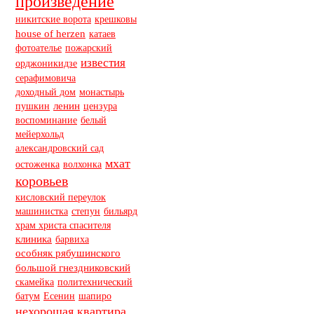
произведение
никитские ворота
крешковы
house of herzen
катаев
фотоателье
пожарский
известия
орджоникидзе
серафимовича
доходный дом
монастырь
пушкин
ленин
цензура
воспоминание
белый
мейерхольд
александровский сад
мхат
остоженка
волхонка
коровьев
кисловский переулок
машинистка
степун
бильярд
храм христа спасителя
клиника
барвиха
особняк рябушинского
большой гнездниковский
скамейка
политехнический
батум
Есенин
шапиро
нехорошая квартира