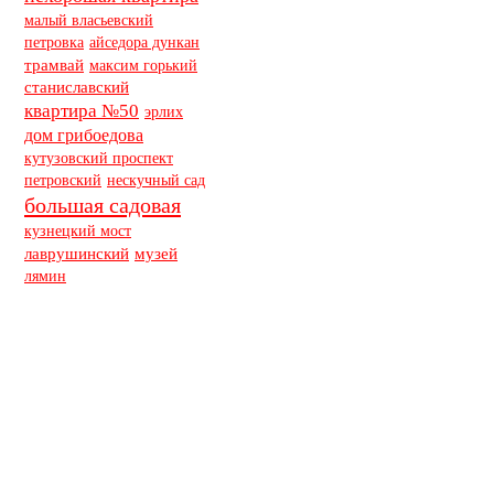
малый власьевский
петровка
айседора дункан
трамвай
максим горький
станиславский
квартира №50
эрлих
дом грибоедова
кутузовский проспект
петровский
нескучный сад
большая садовая
кузнецкий мост
музей
лаврушинский
лямин