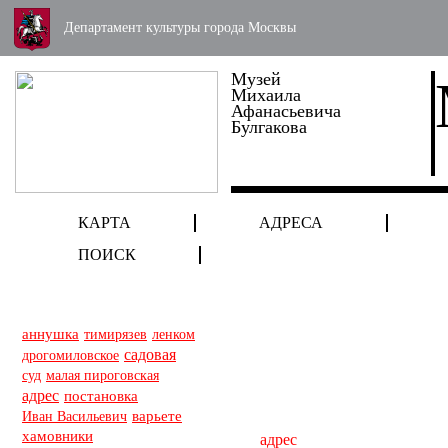
Департамент культуры города Москвы
Музей
Михаила
Афанасьевича
Булгакова
КАРТА
АДРЕСА
ПОИСК
аннушка
тимирязев
ленком
садовая
дрогомиловское
малая пироговская
суд
адрес
постановка
Иван Васильевич
варьете
хамовники
адрес