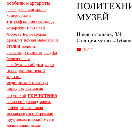
особняк маргариты
ПОЛИТЕХН
масло
долгоруковская
МУЗЕЙ
камергерский
триумфальная площадь
коморский
илья ильф
Новая площадь, 3/4
Любовь Белозерская
Станция метро «Лубянк
драмлит
вокзал
маяковский
сталин
болезнь
572
александр пушкин
свадьба
белозерская
калабуховский дом
корш
пьеса
нащокинский
торгсин
медицинский институт
циркунов
вахтангов
пречистенка
латунский
ангарский
манеж
развод
раабен
столешников
москворецкая набережная
пруд
зоологический музей
малый левшинский