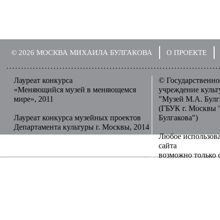
© 2026 МОСКВА МИХАИЛА БУЛГАКОВА
О ПРОЕКТЕ
Лауреат конкурса
© Государственн
«Меняющийся музей в меняющемся
учреждение куль
мире», 2011
"Музей М.А. Булг
(ГБУК г. Москвы 
Лауреат конкурса музейных проектов
Булгакова")
Департамента культуры г. Москвы, 2014
Любое использов
сайта
возможно только 