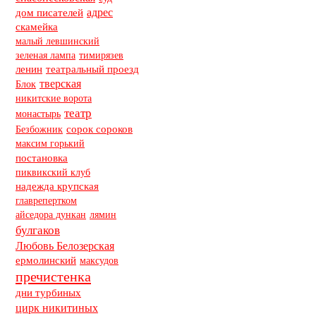
адрес
дом писателей
скамейка
малый левшинский
зеленая лампа
тимирязев
ленин
театральный проезд
тверская
Блок
никитские ворота
театр
монастырь
сорок сороков
Безбожник
максим горький
постановка
пиквикский клуб
надежда крупская
главрепертком
айседора дункан
лямин
булгаков
Любовь Белозерская
ермолинский
максудов
пречистенка
дни турбиных
цирк никитиных