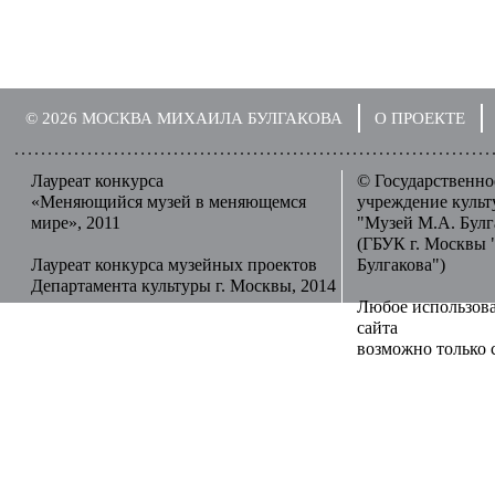
© 2026 МОСКВА МИХАИЛА БУЛГАКОВА
О ПРОЕКТЕ
Лауреат конкурса
© Государственн
«Меняющийся музей в меняющемся
учреждение куль
мире», 2011
"Музей М.А. Булг
(ГБУК г. Москвы 
Лауреат конкурса музейных проектов
Булгакова")
Департамента культуры г. Москвы, 2014
Любое использов
сайта
возможно только 