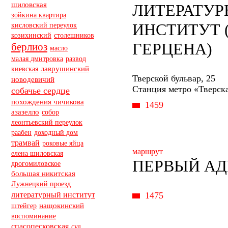
шиловская
ЛИТЕРАТУ
зойкина квартира
ИНСТИТУТ 
кисловский переулок
козихинский
столешников
ГЕРЦЕНА)
берлиоз
масло
малая дмитровка
развод
киевская
лаврушинский
Тверской бульвар, 25
новодевичий
Станция метро «Тверск
собачье сердце
похождения чичикова
1459
азазелло
собор
леонтьевский переулок
раабен
доходный дом
трамвай
роковые яйца
маршрут
елена шиловская
ПЕРВЫЙ АД
дрогомиловское
большая никитская
Лужнецкий проезд
литературный институт
1475
штейгер
нащокинский
воспоминание
спасопесковская
суд