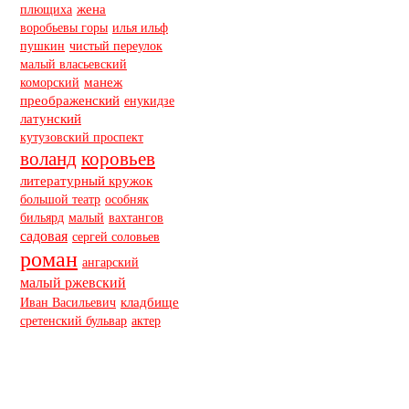
плющиха
жена
воробьевы горы
илья ильф
пушкин
чистый переулок
малый власьевский
коморский
манеж
преображенский
енукидзе
латунский
кутузовский проспект
коровьев
воланд
литературный кружок
особняк
большой театр
бильярд
малый
вахтангов
садовая
сергей соловьев
роман
ангарский
малый ржевский
Иван Васильевич
кладбище
сретенский бульвар
актер