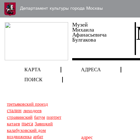
Департамент культуры города Москвы
Музей
Михаила
Афанасьевича
Булгакова
КАРТА
АДРЕСА
ПОИСК
третьяковский проезд
сталин
лиходеев
стравинский
батум
портрет
пьеса
катаев
Заяицкий
калабуховский дом
воздвиженка
арбат
адрес