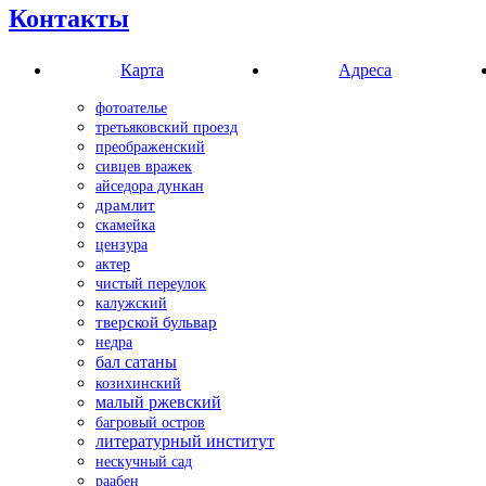
Контакты
Карта
Адреса
фотоателье
третьяковский проезд
преображенский
сивцев вражек
айседора дункан
драмлит
скамейка
цензура
актер
чистый переулок
калужский
тверской бульвар
недра
бал сатаны
козихинский
малый ржевский
багровый остров
литературный институт
нескучный сад
раабен