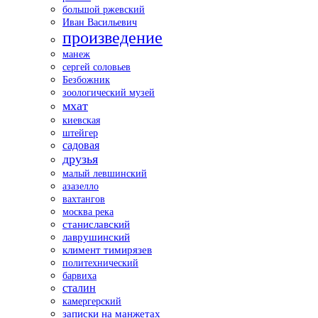
большой ржевский
Иван Васильевич
произведение
манеж
сергей соловьев
Безбожник
зоологический музей
мхат
киевская
штейгер
садовая
друзья
малый левшинский
азазелло
вахтангов
москва река
станиславский
лаврушинский
климент тимирязев
политехнический
барвиха
сталин
камергерский
записки на манжетах