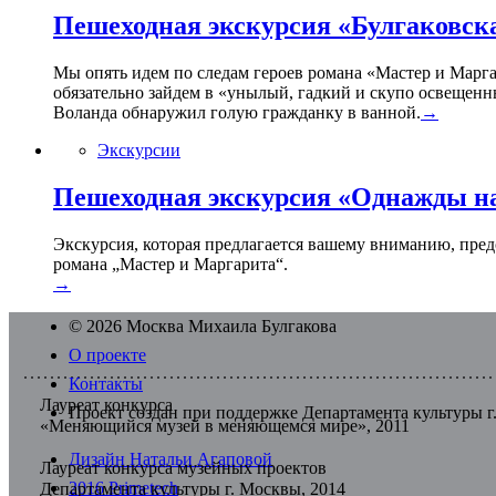
Пешеходная экскурсия «Булгаковск
Мы опять идем по следам героев романа «Мастер и Марга
обязательно зайдем в «унылый, гадкий и скупо освещенн
Воланда обнаружил голую гражданку в ванной.
→
Экскурсии
Пешеходная экскурсия «Однажды на
Экскурсия, которая предлагается вашему вниманию, пред
романа „Мастер и Маргарита“.
→
© 2026 Москва Михаила Булгакова
О проекте
Контакты
Лауреат конкурса
Проект создан при поддержке Департамента культуры 
«Меняющийся музей в меняющемся мире», 2011
Дизайн Натальи Агаповой
Лауреат конкурса музейных проектов
2016 Primetech
Департамента культуры г. Москвы, 2014