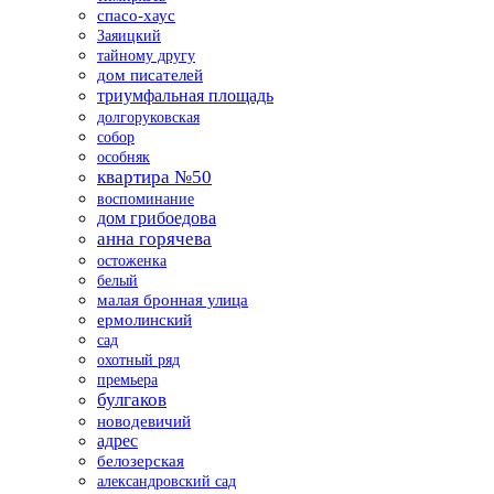
спасо-хаус
Заяицкий
тайному другу
дом писателей
триумфальная площадь
долгоруковская
собор
особняк
квартира №50
воспоминание
дом грибоедова
анна горячева
остоженка
белый
малая бронная улица
ермолинский
сад
охотный ряд
премьера
булгаков
новодевичий
адрес
белозерская
александровский сад