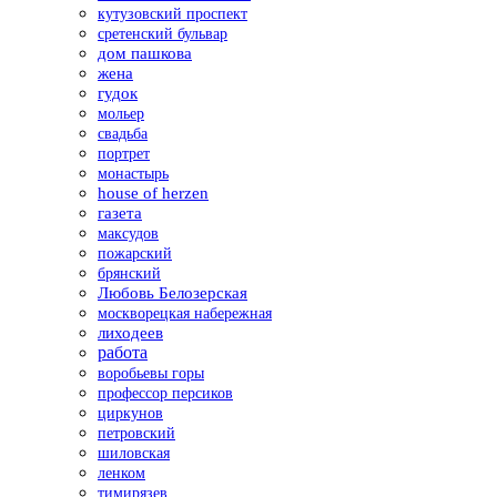
кутузовский проспект
сретенский бульвар
дом пашкова
жена
гудок
мольер
свадьба
портрет
монастырь
house of herzen
газета
максудов
пожарский
брянский
Любовь Белозерская
москворецкая набережная
лиходеев
работа
воробьевы горы
профессор персиков
циркунов
петровский
шиловская
ленком
тимирязев