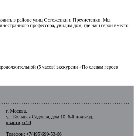
оходить в районе улиц Остоженки и Пречистенки. Мы
иностранного профессора, увидим дом, где наш герой вместо
родолжительной (5 часов) экскурсии «По следам героев
а
г. Москва,
ул. Большая Садовая, дом 10, 6-й подъезд,
квартира 50
Телефон: +7(495)699-53-66