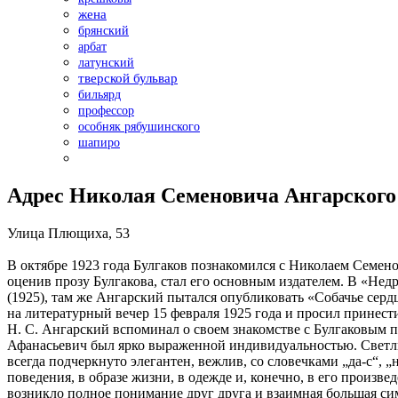
жена
брянский
арбат
латунский
тверской бульвар
бильярд
профессор
особняк рябушинского
шапиро
Адрес Николая Семеновича Ангарского
Улица Плющиха, 53
В октябре 1923 года Булгаков познакомился с Николаем Семен
оценив прозу Булгакова, стал его основным издателем. В «Нед
(1925), там же Ангарский пытался опубликовать «Собачье серд
на литературный вечер 15 февраля 1925 года и просил принести
Н. С. Ангарский вспоминал о своем знакомстве с Булгаковым п
Афанасьевич был ярко выраженной индивидуальностью. Светлые
всегда подчеркнуто элегантен, вежлив, со словечками „да-с“, 
поведения, в образе жизни, в одежде и, конечно, в его произв
возникло полное понимание друг друга и взаимная большая сим