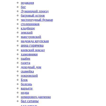
редакция
бег
Лужнецкий проезд
багровый остров
чистопрудный бульвар
столешников
кладбище
земский
мансуровский
надежда крупская
анна горячева
киевский вокзал
хамовники
раабен
газета
доходный дом
скамейка
покровский
Блок
болезнь
варьете
недра
немирович-данченко
бал сатаны