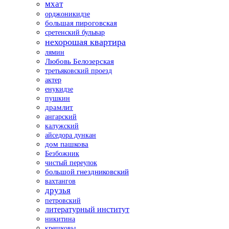
мхат
орджоникидзе
большая пироговская
сретенский бульвар
нехорошая квартира
лямин
Любовь Белозерская
третьяковский проезд
актер
енукидзе
пушкин
драмлит
ангарский
калужский
айседора дункан
дом пашкова
Безбожник
чистый переулок
большой гнездниковский
вахтангов
друзья
петровский
литературный институт
никитина
крешковы