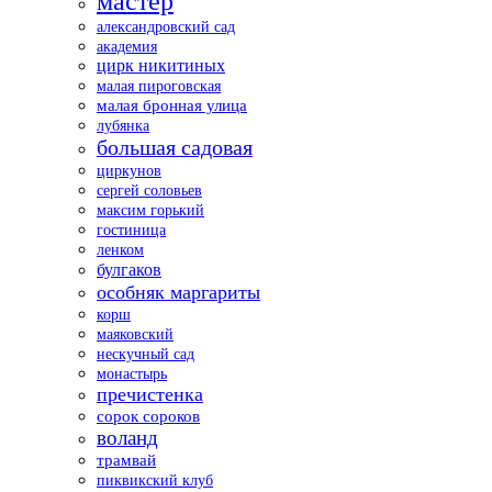
мастер
александровский сад
академия
цирк никитиных
малая пироговская
малая бронная улица
лубянка
большая садовая
циркунов
сергей соловьев
максим горький
гостиница
ленком
булгаков
особняк маргариты
корш
маяковский
нескучный сад
монастырь
пречистенка
сорок сороков
воланд
трамвай
пиквикский клуб