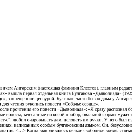
овичем Ангарским (настоящая фамилия Клестов), главным редак
рах» вышла первая отдельная книга Булгакова «Дьяволиада» (192
це», запрещенное цензурой. Булгаков часто бывал дома у Ангар
 для чтения рукопись повести «Собачье сердце».
осле прочтения его повести «Дьяволиада»: «Я сразу распознал б
 волосы, зачесанные на косой пробор, овальной формы мужестве
„нет-с“, любил очаровывать дам, целовать им ручки. У него был 
едениях, написанных особым булгаковским языком. Он, безусловно
патия. <…> Когда выкраивалось редкое свободное время, стремил