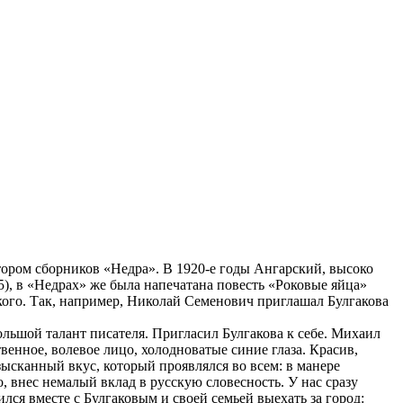
тором сборников «Недра». В 1920-е годы Ангарский, высоко
5), в «Недрах» же была напечатана повесть «Роковые яйца»
ского. Так, например, Николай Семенович приглашал Булгакова
ольшой талант писателя. Пригласил Булгакова к себе. Михаил
нное, волевое лицо, холодноватые синие глаза. Красив,
изысканный вкус, который проявлялся во всем: в манере
, внес немалый вклад в русскую словесность. У нас сразу
ся вместе с Булгаковым и своей семьей выехать за город: