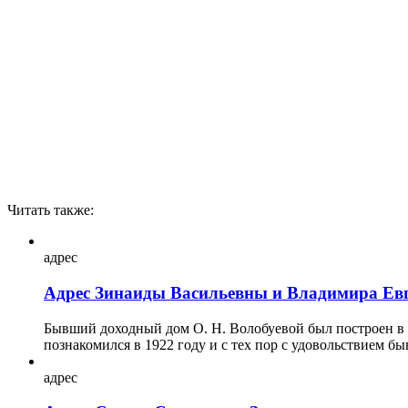
Читать также:
адрес
Адрес Зинаиды Васильевны и Владимира Ев
Бывший доходный дом О. Н. Волобуевой был построен в 1
познакомился в 1922 году и с тех пор с удовольствием быв
адрес