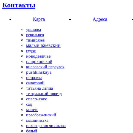
Контакты
Карта
Адреса
ушакова
револьвер
тимирязев
малый ржевский
гудок
новодевичье
нащокинский
кисловский переулок
pushkinskaya
петровка
санаторий
татьяна лаппа
театральный проезд
спасо-хаус
сад
манеж
преображенский
машинистка
похождения чичикова
белый