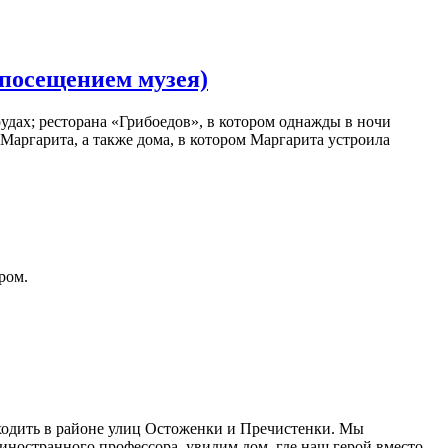
 посещением музея)
удах; ресторана «Грибоедов», в котором однажды в ночи
 Маргарита, а также дома, в котором Маргарита устроила
ром.
оходить в районе улиц Остоженки и Пречистенки. Мы
иностранного профессора, увидим дом, где наш герой вместо