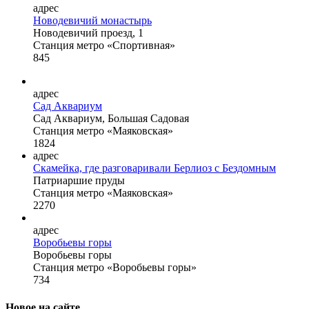
адрес
Новодевичий монастырь
Новодевичий проезд, 1
Станция метро «Спортивная»
845
адрес
Сад Аквариум
Сад Аквариум, Большая Садовая
Станция метро «Маяковская»
1824
адрес
Скамейка, где разговаривали Берлиоз с Бездомным
Патриаршие пруды
Станция метро «Маяковская»
2270
адрес
Воробьевы горы
Воробьевы горы
Станция метро «Воробьевы горы»
734
Новое на сайте