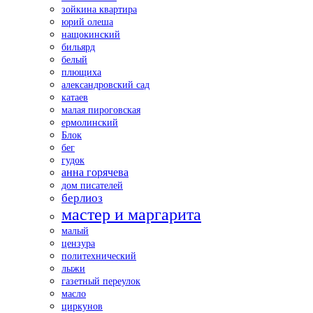
зойкина квартира
юрий олеша
нащокинский
бильярд
белый
плющиха
александровский сад
катаев
малая пироговская
ермолинский
Блок
бег
гудок
анна горячева
дом писателей
берлиоз
мастер и маргарита
малый
цензура
политехнический
лыжи
газетный переулок
масло
циркунов