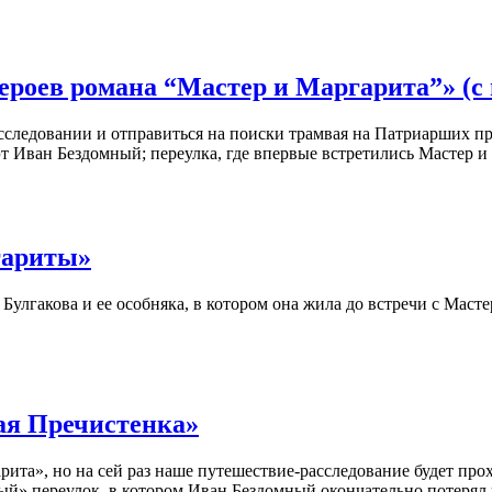
ероев романа “Мастер и Маргарита”» (с
сследовании и отправиться на поиски трамвая на Патриарших пр
эт Иван Бездомный; переулка, где впервые встретились Мастер и
гариты»
улгакова и ее особняка, в котором она жила до встречи с Масте
ая Пречистенка»
рита», но на сей раз наше путешествие-расследование будет пр
ый» переулок, в котором Иван Бездомный окончательно потерял 