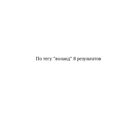
По тегу "
воланд
" 8 результатов