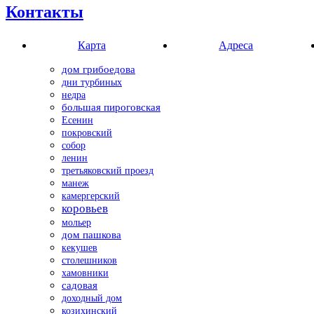
Контакты
Карта
Адреса
дом грибоедова
дни турбиных
недра
большая пироговская
Есенин
покровский
собор
ленин
третьяковский проезд
манеж
камергерский
коровьев
мольер
дом пашкова
кекушев
столешников
хамовники
садовая
доходный дом
козихинский