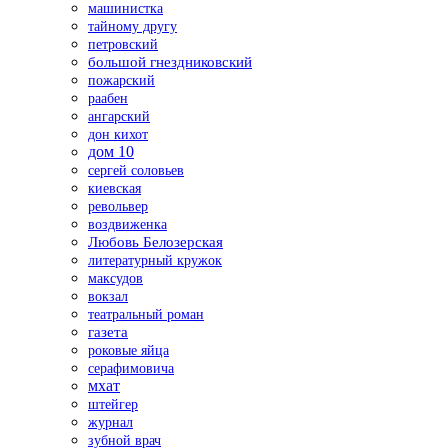
машинистка
тайному другу
петровский
большой гнездниковский
пожарский
раабен
ангарский
дон кихот
дом 10
сергей соловьев
киевская
револьвер
воздвиженка
Любовь Белозерская
литературный кружок
максудов
вокзал
театральный роман
газета
роковые яйца
серафимовича
мхат
штейгер
журнал
зубной врач