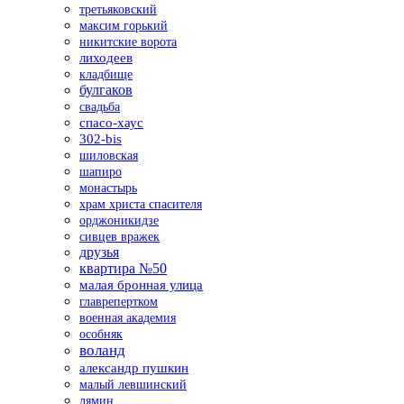
третьяковский
максим горький
никитские ворота
лиходеев
кладбище
булгаков
свадьба
спасо-хаус
302-bis
шиловская
шапиро
монастырь
храм христа спасителя
орджоникидзе
сивцев вражек
друзья
квартира №50
малая бронная улица
главрепертком
военная академия
особняк
воланд
александр пушкин
малый левшинский
лямин