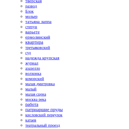
тверская
развод
Блок
мольер
татьяна лаппа
степун
варьете
ермолинский
квартира
третьяковский
суд
надежда крупская
журнал
азазелло
волхонка
коморский
малая дмитровка
малый
малая сцена
москва река
работа
патриаршие пруды
кисловский переулок
катаев
театральный проезд