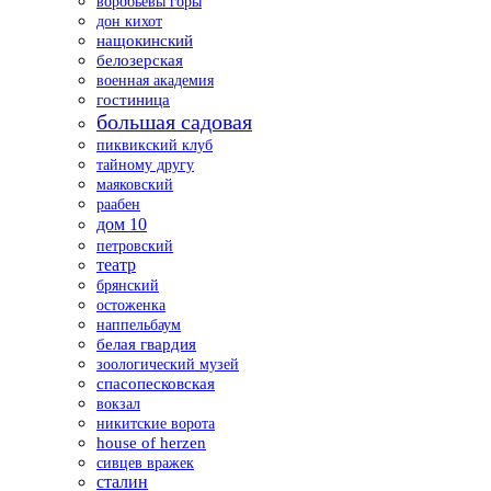
воробьевы горы
дон кихот
нащокинский
белозерская
военная академия
гостиница
большая садовая
пиквикский клуб
тайному другу
маяковский
раабен
дом 10
петровский
театр
брянский
остоженка
наппельбаум
белая гвардия
зоологический музей
спасопесковская
вокзал
никитские ворота
house of herzen
сивцев вражек
сталин