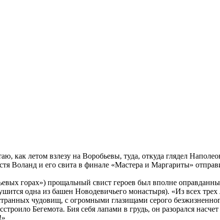
аю, как летом взлезу на Воробьевы, туда, откуда глядел Наполео
стя Воланд и его свита в финале «Мастера и Маргариты» отправ
бьевых горах») прощальный свист героев был вполне оправданны
рушится одна из башен Новодевичьего монастыря). «Из всех тре
странных чудовищ, с огромными глазищами серого безжизненного 
троило Бегемота. Бия себя лапами в грудь, он разорался насчет 
!»