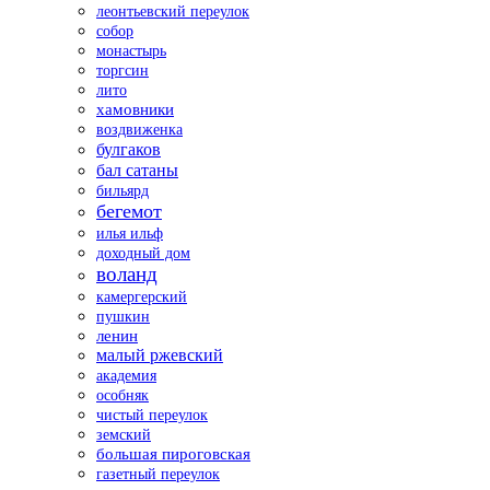
леонтьевский переулок
собор
монастырь
торгсин
лито
хамовники
воздвиженка
булгаков
бал сатаны
бильярд
бегемот
илья ильф
доходный дом
воланд
камергерский
пушкин
ленин
малый ржевский
академия
особняк
чистый переулок
земский
большая пироговская
газетный переулок