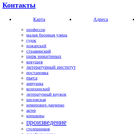
Контакты
Карта
Адреса
профессор
малая бронная улица
гудок
пожарский
стравинский
цирк никитиных
кекушев
литературный институт
постановка
пьеса
аннушка
козихинский
литературный кружок
шиловская
немирович-данченко
актер
крешковы
произведение
столешников