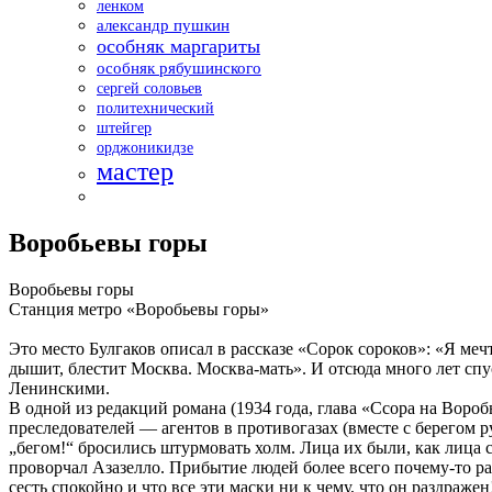
ленком
александр пушкин
особняк маргариты
особняк рябушинского
сергей соловьев
политехнический
штейгер
орджоникидзе
мастер
Воробьевы горы
Воробьевы горы
Станция метро «Воробьевы горы»
Это место Булгаков описал в рассказе «Сорок сороков»: «Я мечт
дышит, блестит Москва. Москва-мать». И отсюда много лет спу
Ленинскими.
В одной из редакций романа (1934 года, глава «Ссора на Воро
преследователей — агентов в противогазах (вместе с берегом 
„бегом!“ бросились штурмовать холм. Лица их были, как лица 
проворчал Азазелло. Прибытие людей более всего почему-то расс
сесть спокойно и что все эти маски ни к чему, что он раздражен