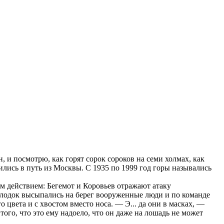
н, и посмотрю, как горят сорок сороков на семи холмах, как
ились в путь из Москвы. С 1935 по 1999 год горы назывались
м действием: Бегемот и Коровьев отражают атаку
х лодок высыпались на берег вооруженные люди и по команде
цвета и с хвостом вместо носа. — Э... да они в масках, —
того, что это ему надоело, что он даже на лошадь не может