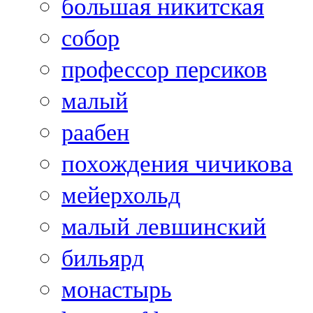
большая никитская
собор
профессор персиков
малый
раабен
похождения чичикова
мейерхольд
малый левшинский
бильярд
монастырь