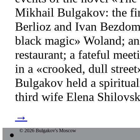
Mikhail Bulgakov: the fi
Berlioz and Ivan Bezdomn
black magic» Woland; an
restaurant; a fateful mee
in a «crooked, dull stree
Bulgakov held a spiritual
third wife Elena Shilovs
→
© 2026 Bulgakov's Moscow